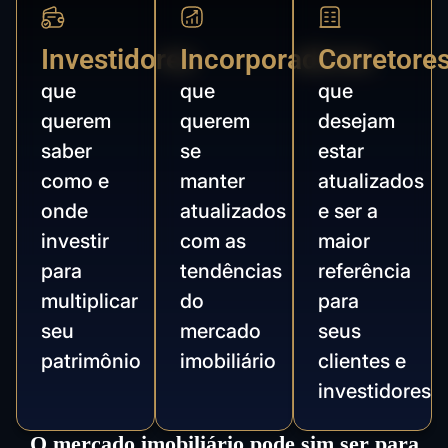
Investidores
Incorporadores
Corretore
que
que
que
querem
querem
desejam
saber
se
estar
como e
manter
atualizados
onde
atualizados
e ser a
investir
com as
maior
para
tendências
referência
multiplicar
do
para
seu
mercado
seus
patrimônio
imobiliário
clientes e
investidores
O mercado imobiliário pode sim ser para